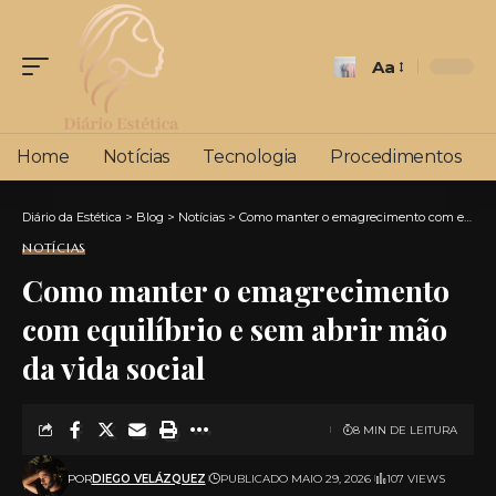
Aa
Font
Resizer
Home
Notícias
Tecnologia
Procedimentos
Diário da Estética
>
Blog
>
Notícias
>
Como manter o emagrecimento com equilíbrio e sem abrir mão da vida social
NOTÍCIAS
Como manter o emagrecimento
com equilíbrio e sem abrir mão
da vida social
8 MIN DE LEITURA
POR
DIEGO VELÁZQUEZ
PUBLICADO MAIO 29, 2026
107 VIEWS