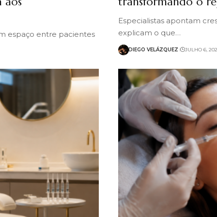
a aos
transformando o re
Especialistas apontam cres
explicam o que…
m espaço entre pacientes
DIEGO VELÁZQUEZ
JULHO 6, 20