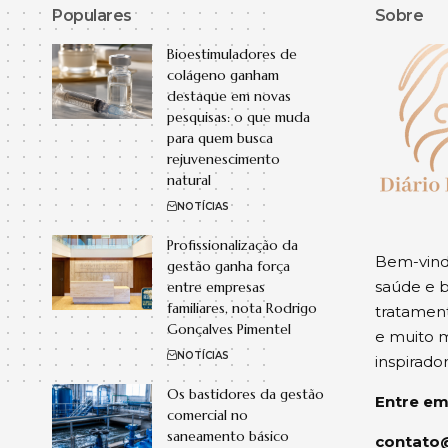
Populares
Sobre
Bioestimuladores de
colágeno ganham
destaque em novas
pesquisas: o que muda
para quem busca
rejuvenescimento
natural
NOTÍCIAS
Profissionalização da
Bem-vindo
gestão ganha força
saúde e b
entre empresas
familiares, nota Rodrigo
tratament
Gonçalves Pimentel
e muito m
NOTÍCIAS
inspirado
Os bastidores da gestão
Entre em
comercial no
saneamento básico
contato@