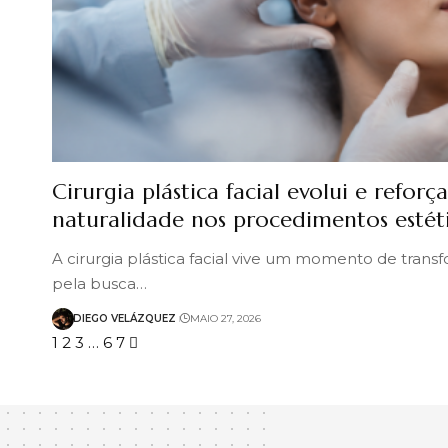
Cirurgia plástica facial evolui e refor
naturalidade nos procedimentos esté
A cirurgia plástica facial vive um momento de tran
pela busca…
DIEGO VELÁZQUEZ
MAIO 27, 2026
1
2
3
…
6
7