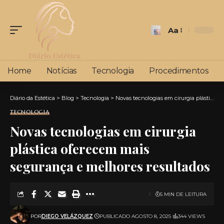
Aa
Font
Resizer
Home
Notícias
Tecnologia
Procedimentos
Diário da Estética
>
Blog
>
Tecnologia
>
Novas tecnologias em cirurgia plástica oferecem mais segurança e melhores resultados
TECNOLOGIA
Novas tecnologias em cirurgia
plástica oferecem mais
segurança e melhores resultados
5 MIN DE LEITURA
POR
DIEGO VELÁZQUEZ
PUBLICADO AGOSTO 8, 2025
344 VIEWS