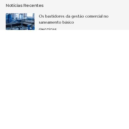
Notícias Recentes
Os bastidores da gestão comercial no
saneamento básico
NOTÍCIAS
O que as enchentes produzem na saúde física
e mental do idoso e por que essa população
é a mais vulnerável?
NOTÍCIAS
Como os bioestimuladores de colágeno
estão transformando o rejuvenescimento
facial em 2026
PROCEDIMENTOS
Inteligência artificial na dermatologia: como a
nova geração de diagnósticos digitais pode
tornar tratamentos estéticos mais seguros
TECNOLOGIA