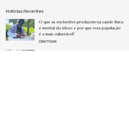
Notícias Recentes
O que as enchentes produzem na saúde física
e mental do idoso e por que essa população
é a mais vulnerável?
NOTÍCIAS
Como os bioestimuladores de colágeno
estão transformando o rejuvenescimento
facial em 2026
PROCEDIMENTOS
Inteligência artificial na dermatologia: como a
nova geração de diagnósticos digitais pode
tornar tratamentos estéticos mais seguros
TECNOLOGIA
Nova geração de bioestimuladores e
protocolos combinados ganha espaço na
estética: o que muda para quem busca