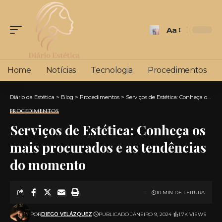
Aa
Font
Resizer
Home
Notícias
Tecnologia
Procedimentos
Diário da Estética
>
Blog
>
Procedimentos
>
Serviços de Estética: Conheça os mais procurados e as tendências do momento
PROCEDIMENTOS
Serviços de Estética: Conheça os
mais procurados e as tendências
do momento
10 MIN DE LEITURA
POR
DIEGO VELÁZQUEZ
PUBLICADO JANEIRO 9, 2024
1.7K VIEWS