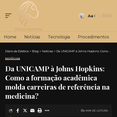
Aa
Font
Resizer
Home
Notícias
Tecnologia
Procedimentos
Diário da Estética
>
Blog
>
Notícias
>
Da UNICAMP à Johns Hopkins: Como a formação acadêmica molda carreiras de referência na medicina?
NOTÍCIAS
Da UNICAMP à Johns Hopkins:
Como a formação acadêmica
molda carreiras de referência na
medicina?
6 MIN DE LEITURA