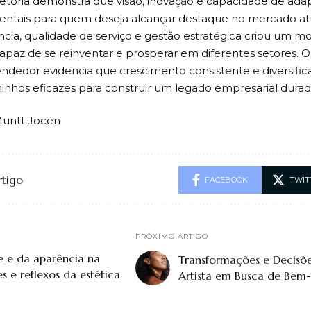
ajetória demonstra que visão, inovação e capacidade de ada
ntais para quem deseja alcançar destaque no mercado atu
ncia, qualidade de serviço e gestão estratégica criou um m
 capaz de se reinventar e prosperar em diferentes setores.
dedor evidencia que crescimento consistente e diversifi
inhos eficazes para construir um legado empresarial durad
Muntt Jocen
rtigo
FACEBOOK
TWIT
PRÓXIMO ARTIGO
e e da aparência na
Transformações e Decisõ
es e reflexos da estética
Artista em Busca de Bem-