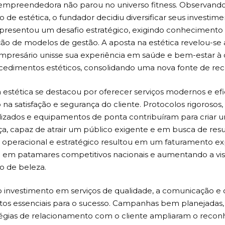
 empreendedora não parou no universo fitness. Observando
de estética, o fundador decidiu diversificar seus investim
epresentou um desafio estratégico, exigindo conhecimento 
ão de modelos de gestão. A aposta na estética revelou-se 
mpresário unisse sua experiência em saúde e bem-estar 
cedimentos estéticos, consolidando uma nova fonte de receit
ca estética se destacou por oferecer serviços modernos e ef
na satisfação e segurança do cliente. Protocolos rigorosos, 
lizados e equipamentos de ponta contribuíram para criar
ça, capaz de atrair um público exigente e em busca de resul
 operacional e estratégico resultou em um faturamento ex
 em patamares competitivos nacionais e aumentando a vis
 de beleza.
 investimento em serviços de qualidade, a comunicação e
os essenciais para o sucesso. Campanhas bem planejadas, p
tégias de relacionamento com o cliente ampliaram o reco