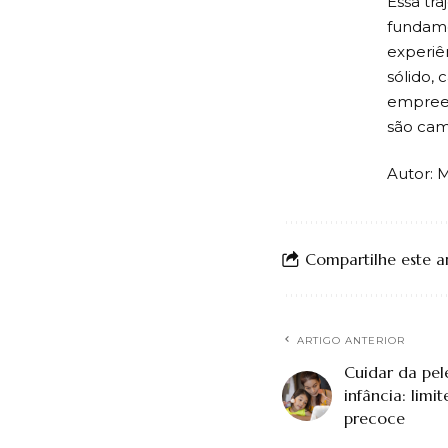
Essa tr
fundame
experiê
sólido,
empreen
são cam
Autor: 
Compartilhe este a
ARTIGO ANTERIOR
Cuidar da pel
infância: limit
precoce