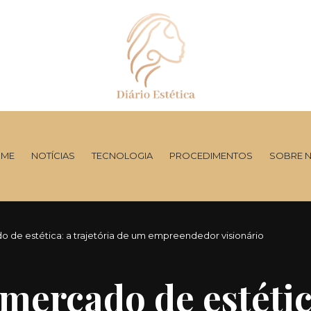
ME
NOTÍCIAS
TECNOLOGIA
PROCEDIMENTOS
SOBRE 
de estética: a trajetória de um empreendedor visionário
ercado de estética