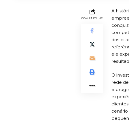
A histó
empreen
COMPARTILHE
conquis
competi
dos pil
referên
ele exp
resultad
O invest
rede de
e progr
experiê
cliente
cenário
pequena