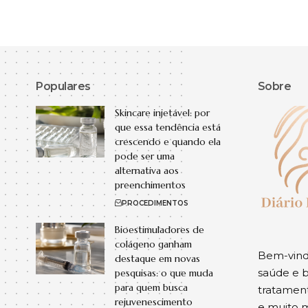
Populares
Sobre
Skincare injetável: por
que essa tendência está
crescendo e quando ela
pode ser uma
alternativa aos
preenchimentos
PROCEDIMENTOS
Bioestimuladores de
colágeno ganham
Bem-vindo
destaque em novas
saúde e b
pesquisas: o que muda
para quem busca
tratament
rejuvenescimento
e muito m