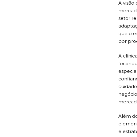
A visão
mercado 
setor r
adaptaç
que o e
por pro
A clíni
focando 
especia
confian
cuidado
negócio
mercado
Além do
element
e estra