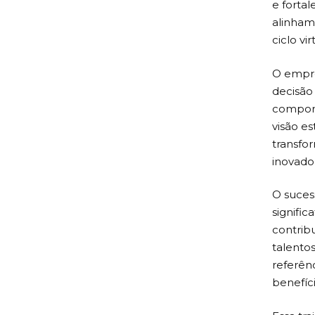
e forta
alinham
ciclo vi
O empre
decisão
comport
visão e
transfo
inovado
O suces
signific
contribu
talento
referên
benefíci