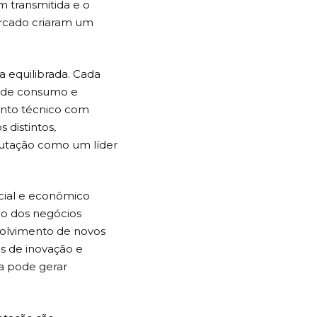
m transmitida e o
ercado criaram um
 equilibrada. Cada
s de consumo e
nto técnico com
 distintos,
putação como um líder
cial e econômico
são dos negócios
nvolvimento de novos
os de inovação e
a pode gerar