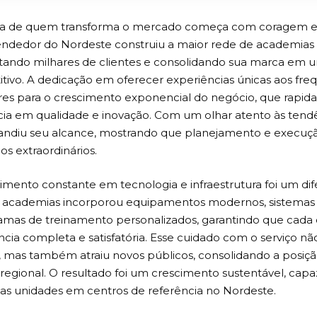
ria de quem transforma o mercado começa com coragem e
dedor do Nordeste construiu a maior rede de academias 
tando milhares de clientes e consolidando sua marca em 
tivo. A dedicação em oferecer experiências únicas aos fre
ares para o crescimento exponencial do negócio, que rapi
cia em qualidade e inovação. Com um olhar atento às tend
andiu seu alcance, mostrando que planejamento e execu
os extraordinários.
imento constante em tecnologia e infraestrutura foi um dife
 academias incorporou equipamentos modernos, sistemas d
amas de treinamento personalizados, garantindo que cada 
ncia completa e satisfatória. Esse cuidado com o serviço nã
s, mas também atraiu novos públicos, consolidando a posiç
 regional. O resultado foi um crescimento sustentável, capa
s unidades em centros de referência no Nordeste.