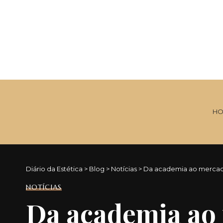
HO
Diário da Estética
>
Blog
>
Notícias
>
Da academia ao mercado 
NOTÍCIAS
Da academia ao m