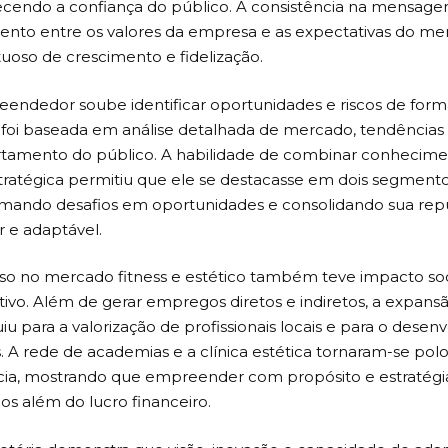
lecendo a confiança do público. A consistência na mensage
ento entre os valores da empresa e as expectativas do m
rtuoso de crescimento e fidelização.
endedor soube identificar oportunidades e riscos de forma
 foi baseada em análise detalhada de mercado, tendência
amento do público. A habilidade de combinar conhecime
stratégica permitiu que ele se destacasse em dois segmentos
rmando desafios em oportunidades e consolidando sua re
r e adaptável.
so no mercado fitness e estético também teve impacto so
ativo. Além de gerar empregos diretos e indiretos, a expan
iu para a valorização de profissionais locais e para o dese
s. A rede de academias e a clínica estética tornaram-se pol
cia, mostrando que empreender com propósito e estratégi
os além do lucro financeiro.