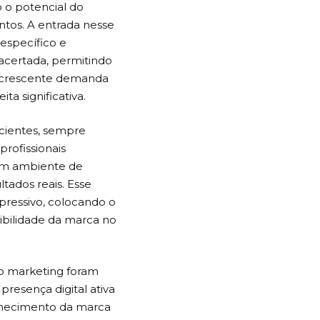
 o potencial do
entos. A entrada nesse
específico e
acertada, permitindo
à crescente demanda
a significativa.
icientes, sempre
profissionais
 um ambiente de
tados reais. Esse
pressivo, colocando o
ibilidade da marca no
 o marketing foram
resença digital ativa
nhecimento da marca