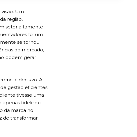
 visão. Um
da região,
um setor altamente
quentadores foi um
damente se tornou
ências do mercado,
ção podem gerar
rencial decisivo. A
e gestão eficientes
cliente tivesse uma
o apenas fidelizou
ão da marca no
z de transformar