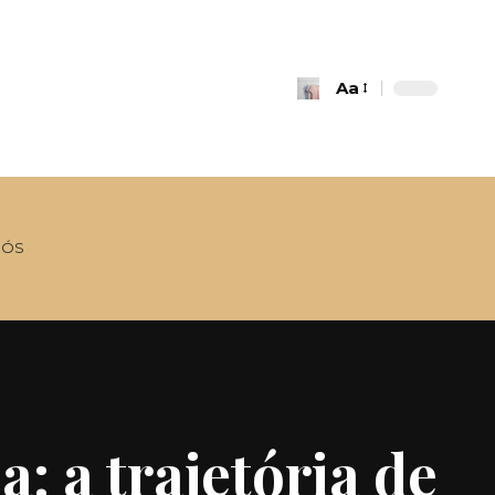
Aa
Font
Resizer
NÓS
: a trajetória de