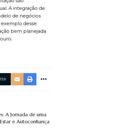
ptação são
al. A integração de
odelo de negócios
 O exemplo desse
cação bem planejada
ouro.
TER
es: A Jornada de uma
Estar e Autoconfiança