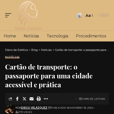
Aa
Font
Resizer
Home
Notícias
Tecnologia
Procedimentos
Diário da Estética
>
Blog
>
Notícias
>
Cartão de transporte: o passaporte para uma cidade acessível e prática
NOTÍCIAS
Cartão de transporte: o
passaporte para uma cidade
acessível e prática
5 MIN DE LEITURA
POR
DIEGO VELÁZQUEZ
PUBLICADO NOVEMBRO 18, 2024
279 VIEWS