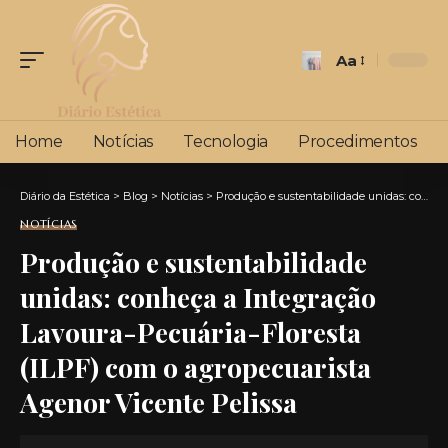
Aa
Font
Resizer
Home
Notícias
Tecnologia
Procedimentos
Diário da Estética
>
Blog
>
Notícias
>
Produção e sustentabilidade unidas: conheça a Integração Lavoura-Pecuária-Floresta (ILPF) com o agropecuarista Agenor Vicente Pelissa
NOTÍCIAS
Produção e sustentabilidade
unidas: conheça a Integração
Lavoura-Pecuária-Floresta
(ILPF) com o agropecuarista
Agenor Vicente Pelissa